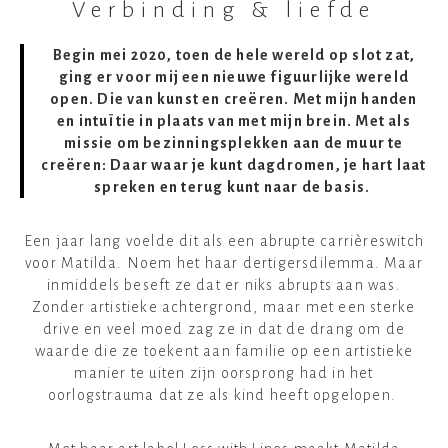
Verbinding & liefde
voor gepersonaliseerde kunstwerken?
Schrijf je dan in op de interesselijst.
Begin mei 2020, toen de hele wereld op slot zat,
ging er voor mij een nieuwe figuurlijke wereld
Inschrijven
open. Die van kunst en creëren. Met mijn handen
en intuïtie in plaats van met mijn brein. Met als
missie om bezinningsplekken aan de muur te
creëren: Daar waar je kunt dagdromen, je hart laat
spreken en terug kunt naar de basis.
Een jaar lang voelde dit als een abrupte carrièreswitch
voor Matilda. Noem het haar dertigersdilemma. Maar
inmiddels beseft ze dat er niks abrupts aan was.
Zonder artistieke achtergrond, maar met een sterke
drive en veel moed zag ze in dat de drang om de
waarde die ze toekent aan familie op een artistieke
manier te uiten zijn oorsprong had in het
oorlogstrauma dat ze als kind heeft opgelopen.