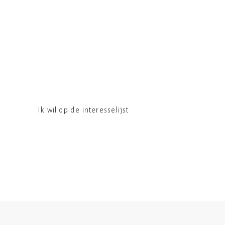
Blijf op de hoogte
Wil je meer terugzien van Less with Lines,
nieuwe collecties niet missen of een
gepersonaliseerd werk laten maken? De snelste
weg hiernaartoe is de interesselijst. Dan krijg je
altijd voorrang op de collectie & maatwerk
opties.
Ik wil op de interesselijst