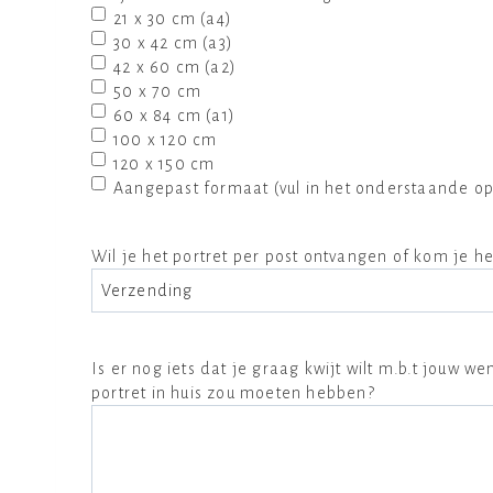
21 x 30 cm (a4)
30 x 42 cm (a3)
42 x 60 cm (a2)
50 x 70 cm
60 x 84 cm (a1)
100 x 120 cm
120 x 150 cm
Aangepast formaat (vul in het onderstaande op
Wil je het portret per post ontvangen of kom je 
Is er nog iets dat je graag kwijt wilt m.b.t jouw 
portret in huis zou moeten hebben?