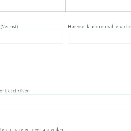
?
(Vereist)
Hoeveel kinderen wil je op he
ier beschrijven
aten mag je er meer aanvinken.