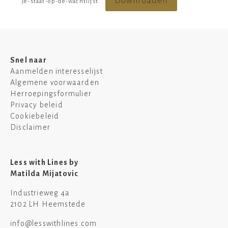
Downloaden
Je-staat-op-de-wachtlijst
Snel naar
Aanmelden interesselijst
Algemene voorwaarden
Herroepingsformulier
Privacy beleid
Cookiebeleid
Disclaimer
Less with Lines by
Matilda Mijatovic
Industrieweg 4a
2102 LH Heemstede
info@lesswithlines.com