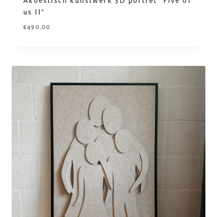
Akoestisch kunstwerk 3D portret “Five of
us II”
€
490,00