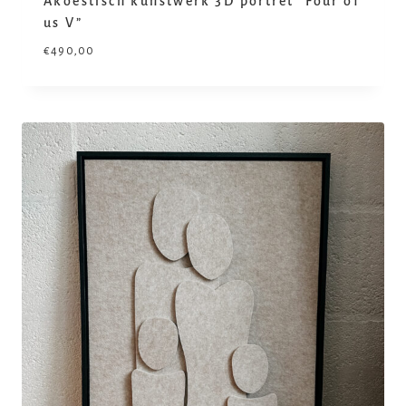
Akoestisch kunstwerk 3D portret “Four of
us V”
€
490,00