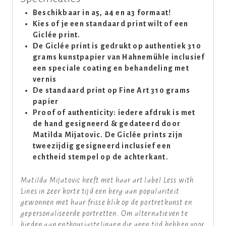
Beschikbaar in a5, a4 en a3 formaat!
Kies of je een standaard print wilt of een
Giclée print.
De Giclée print is gedrukt op authentiek 310
grams kunstpapier van Hahnemühle inclusief
een speciale coating en behandeling met
vernis
De standaard print op Fine Art 310 grams
papier
Proof of authenticity: iedere afdruk is met
de hand gesigneerd & gedateerd door
Matilda Mijatovic. De Giclée prints zijn
tweezijdig gesigneerd inclusief een
echtheid stempel op de achterkant.
Matilda Mijatovic heeft met haar art label Less with
Lines in zeer korte tijd een berg aan populariteit
gewonnen met haar frisse blik op de portretkunst en
gepersonaliseerde portretten. Om alternatieven te
bieden aan enthousiastelingen die geen tijd hebben voor