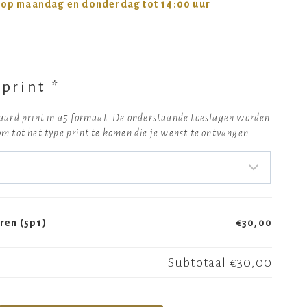
 op maandag en donderdag tot 14:00 uur
 print
*
ndaard print in a5 formaat. De onderstaande toeslagen worden
om tot het type print te komen die je wenst te ontvangen.
ren (5p1)
€30,00
Subtotaal
€30,00