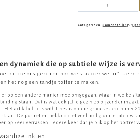
Categorieën:
Samenstelling
,
5 pe
en dynamiek die op subtiele wijze is verw
oel en zie ons gezin en hoe we staan er wel in” is een 
ten het nog een tandje toffer te maken.
t er op een andere manier mee omgegaan. Maar in welke situa
rbinding staan. Dat is wat ook jullie gezin zo bijzonder maak
et art label Less with Lines is op die grondvesten in mei 20
 ontstaan. De portretten hebben niet veel nodig om te uiten wa
keer op keer verrassen. Iedere keer dat je blik op het portret
waardige inkten