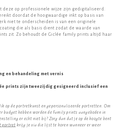
deze op professionele wijze zijn gedigitaliseerd.
 bereikt doordat de hoogwaardige inkt op basis van
rk niet te onderscheiden is van een originele
coating die als basis dient zodat de waarde van
ts zit. Zo behoudt de Giclée family prints altijd haar
ing en behandeling met vernis
e prints zijn tweezijdig gesigneerd inclusief een
blik op de portretkunst en gepersonaliseerde portretten. Om
iner budget hebben worden de Family prints aangeboden in
telling er echt niet bij? Zorg dan dat je op de hoogte bent
t portret
krijg je via die lijst te horen wanneer er weer