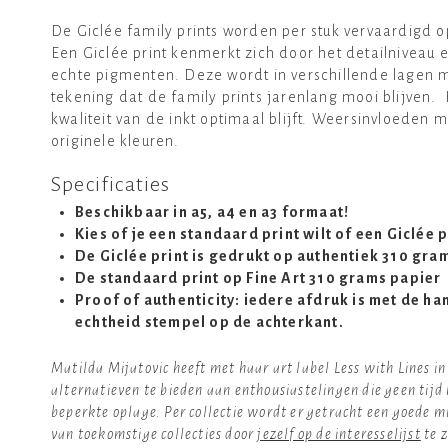
De Giclée family prints worden per stuk vervaardigd 
Een Giclée print kenmerkt zich door het detailniveau e
echte pigmenten. Deze wordt in verschillende lagen m
tekening dat de family prints jarenlang mooi blijven
kwaliteit van de inkt optimaal blijft. Weersinvloeden 
originele kleuren.
Specificaties
Beschikbaar in a5, a4 en a3 formaat!
Kies of je een standaard print wilt of een Giclée p
De Giclée print is gedrukt op authentiek 310 gr
De standaard print op Fine Art 310 grams papier
Proof of authenticity: iedere afdruk is met de h
echtheid stempel op de achterkant.
Matilda Mijatovic heeft met haar art label Less with Lines i
alternatieven te bieden aan enthousiastelingen die geen tij
beperkte oplage. Per collectie wordt er getracht een goede m
van toekomstige collecties door
jezelf op de interesselijst
te z