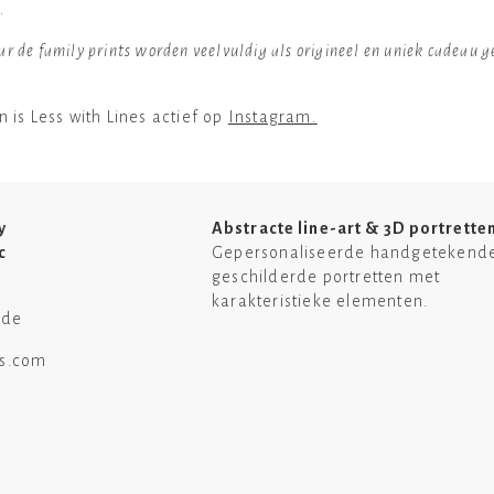
n.
aar de family prints worden veelvuldig als origineel en uniek cadeau 
 is Less with Lines actief op
Instagram.
y
Abstracte line-art & 3D portrette
c
Gepersonaliseerde handgetekend
geschilderde portretten met
karakteristieke elementen.
ede
es.com