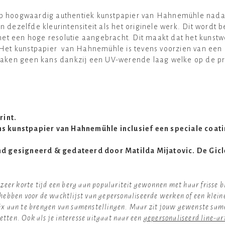
op hoogwaardig authentiek kunstpapier van Hahnemühle nadat 
n dezelfde kleurintensiteit als het originele werk. Dit wordt
et een hoge resolutie aangebracht. Dit maakt dat het kunstwe
. Het kunstpapier van Hahnemühle is tevens voorzien van een 
maken geen kans dankzij een UV-werende laag welke op de prin
rint.
ams kunstpapier van Hahnemühle inclusief een speciale coat
and gesigneerd & gedateerd door Matilda Mijatovic. De Giclé
n zeer korte tijd een berg aan populariteit gewonnen met haar frisse 
d hebben voor de wachtlijst van gepersonaliseerde werken of een kle
ix aan te brengen van samenstellingen. Maar zit jouw gewenste samens
etten. Ook als je interesse uitgaat naar een
gepersonaliseerd line-ar