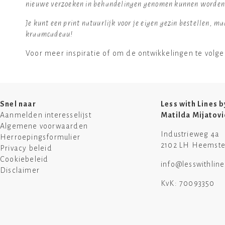
nieuwe verzoeken in behandelingen genomen kunnen worde
Je kunt een print natuurlijk voor je eigen gezin bestellen, m
kraamcadeau!
Voor meer inspiratie of om de ontwikkelingen te volgen
Snel naar
Less with Lines b
Aanmelden interesselijst
Matilda Mijatovi
Algemene voorwaarden
Industrieweg 4a
Herroepingsformulier
2102 LH Heemst
Privacy beleid
Cookiebeleid
info@lesswithlin
Disclaimer
KvK: 70093350