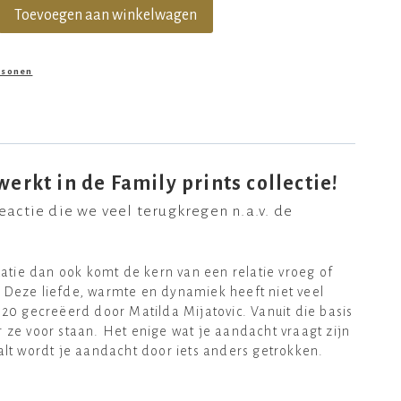
Toevoegen aan winkelwagen
rsonen
erkt in de Family prints collectie!
reactie die we veel terugkregen n.a.v. de
tie dan ook komt de kern van een relatie vroeg of
t. Deze liefde, warmte en dynamiek heeft niet veel
20 gecreëerd door Matilda Mijatovic. Vanuit die basis
ar ze voor staan. Het enige wat je aandacht vraagt zijn
 valt wordt je aandacht door iets anders getrokken.