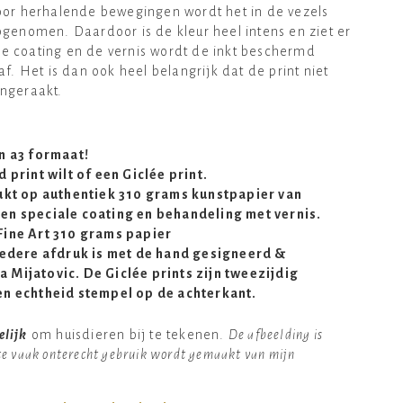
oor herhalende bewegingen wordt het in de vezels
genomen. Daardoor is de kleur heel intens en ziet er
 de coating en de vernis wordt de inkt beschermd
f. Het is dan ook heel belangrijk dat de print niet
ngeraakt.
en a3 formaat!
 print wilt of een Giclée print.
rukt op authentiek 310 grams kunstpapier van
en speciale coating en behandeling met vernis.
Fine Art 310 grams papier
 iedere afdruk is met de hand gesigneerd &
 Mijatovic. De Giclée prints zijn tweezijdig
en echtheid stempel op de achterkant.
elijk
om huisdieren bij te tekenen.
De afbeelding is
 te vaak onterecht gebruik wordt gemaakt van mijn