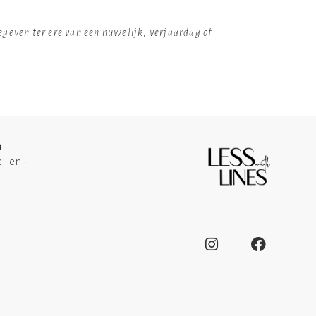
gegeven ter ere van een huwelijk, verjaardag of
n
e en -