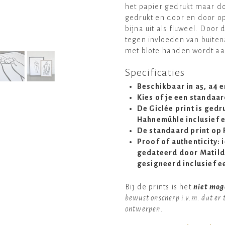
het papier gedrukt maar d
gedrukt en door en door op
bijna uit als fluweel. Door
tegen invloeden van buitena
met blote handen wordt aa
Specificaties
Beschikbaar in a5, a4 
Kies of je een standaard
De Giclée print is ged
Hahnemühle inclusief e
De standaard print op 
Proof of authenticity:
gedateerd door Matilda
gesigneerd inclusief e
Bij de prints is het
niet mog
bewust onscherp i.v.m. dat er
ontwerpen.