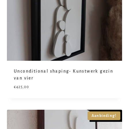
Unconditional shaping- Kunstwerk gezin
van vier
€
425,00
Uitverkocht
Aanbieding!