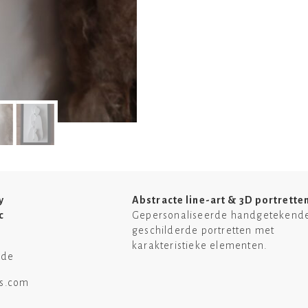
y
Abstracte line-art & 3D portrette
c
Gepersonaliseerde handgetekend
geschilderde portretten met
karakteristieke elementen.
ede
es.com