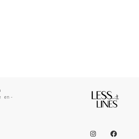
n
e en -