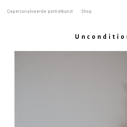
Gepersonaliseerde portretkunst
Shop
Unconditio