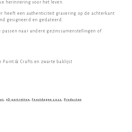
ke herinnering voor het leven.
r heeft een authenticiteit gravering op de achterkant
hand gesigneerd en gedateerd.
te passen naar andere gezinssamenstellingen of
 Paint & Crafts en zwarte baklijst
out
,
3D portretten
,
Feestdagen 2022
,
Producten